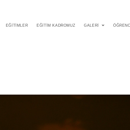
EĞITIMLER
EĞITIM KADROMUZ
GALERI
ÖĞRENC