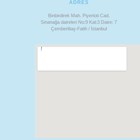
ADRES
Binbirdirek Mah. Piyerloti Cad.
Sinanağa daireleri No:9 Kat:3 Daire: 7
Çemberlitaş-Fatih / İstanbul