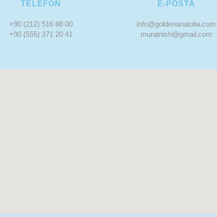
TELEFON
E-POSTA
+90 (212) 516 88 00
info@goldenanatolia.com
+90 (555) 371 20 41
muratnish@gmail.com